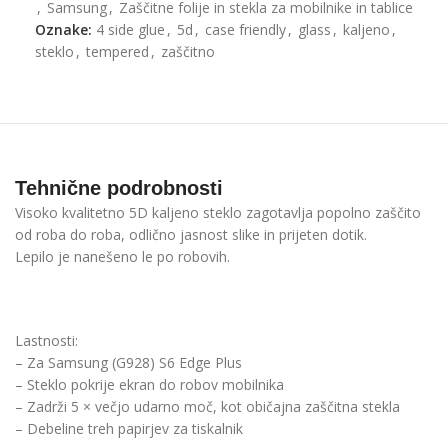
,
Samsung
,
Zaščitne folije in stekla za mobilnike in tablice
Oznake:
4 side glue
,
5d
,
case friendly
,
glass
,
kaljeno
,
steklo
,
tempered
,
zaščitno
Tehnične podrobnosti
Visoko kvalitetno 5D kaljeno steklo zagotavlja popolno zaščito
od roba do roba, odlično jasnost slike in prijeten dotik.
Lepilo je nanešeno le po robovih.
Lastnosti:
– Za Samsung (G928) S6 Edge Plus
– Steklo pokrije ekran do robov mobilnika
– Zadrži 5 × večjo udarno moč, kot običajna zaščitna stekla
– Debeline treh papirjev za tiskalnik