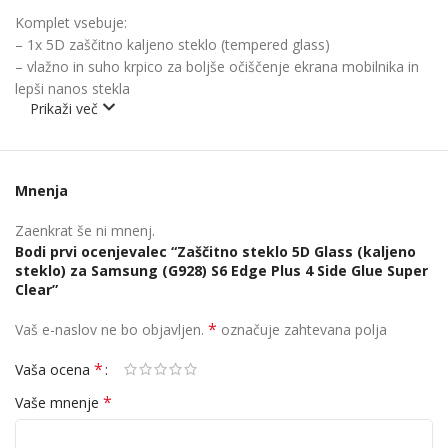
Komplet vsebuje:
– 1x 5D zaščitno kaljeno steklo (tempered glass)
– vlažno in suho krpico za boljše očiščenje ekrana mobilnika in
lepši nanos stekla
Prikaži več
Mnenja
Zaenkrat še ni mnenj.
Bodi prvi ocenjevalec “Zaščitno steklo 5D Glass (kaljeno
steklo) za Samsung (G928) S6 Edge Plus 4 Side Glue Super
Clear”
*
Vaš e-naslov ne bo objavljen.
označuje zahtevana polja
*
Vaša ocena
*
Vaše mnenje