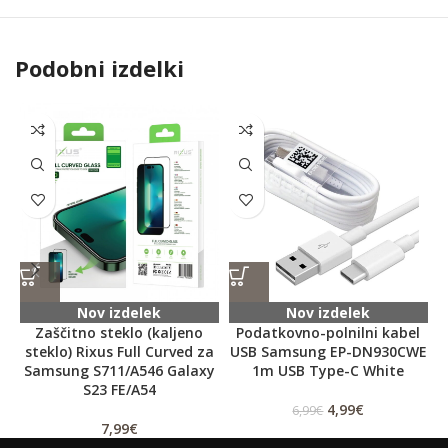
Podobni izdelki
Nov izdelek
Nov izdelek
Zaščitno steklo (kaljeno
Podatkovno-polnilni kabel
steklo) Rixus Full Curved za
USB Samsung EP-DN930CWE
Samsung S711/A546 Galaxy
1m USB Type-C White
S23 FE/A54
4,99
€
6,99
€
7,99
€