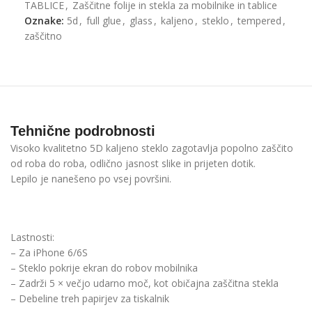
TABLICE
,
Zaščitne folije in stekla za mobilnike in tablice
Oznake:
5d
,
full glue
,
glass
,
kaljeno
,
steklo
,
tempered
,
zaščitno
Tehnične podrobnosti
Visoko kvalitetno 5D kaljeno steklo zagotavlja popolno zaščito
od roba do roba, odlično jasnost slike in prijeten dotik.
Lepilo je nanešeno po vsej površini.
Lastnosti:
– Za iPhone 6/6S
– Steklo pokrije ekran do robov mobilnika
– Zadrži 5 × večjo udarno moč, kot običajna zaščitna stekla
– Debeline treh papirjev za tiskalnik