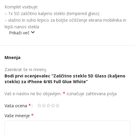
Komplet vsebuje:
– 1x 5D zaščitno kaljeno steklo (tempered glass)
– vlažno in suho krpico za boljše očiščenje ekrana mobilnika in
lepši nanos stekla
Prikaži več
Mnenja
Zaenkrat še ni mnenj.
Bodi prvi ocenjevalec “Zaščitno steklo 5D Glass (kaljeno
steklo) za iPhone 6/6S Full Glue White”
*
Vaš e-naslov ne bo objavljen.
označuje zahtevana polja
*
Vaša ocena
*
Vaše mnenje