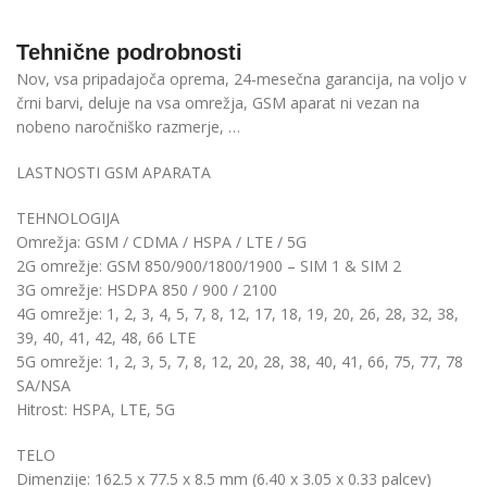
Tehnične podrobnosti
Nov, vsa pripadajoča oprema, 24-mesečna garancija, na voljo v
črni barvi, deluje na vsa omrežja, GSM aparat ni vezan na
nobeno naročniško razmerje, …
LASTNOSTI GSM APARATA
TEHNOLOGIJA
Omrežja: GSM / CDMA / HSPA / LTE / 5G
2G omrežje: GSM 850/900/1800/1900 – SIM 1 & SIM 2
3G omrežje: HSDPA
850
/
900
/
2100
4G omrežje:
1,
2,
3,
4,
5,
7,
8,
12,
17,
18,
19,
20,
26,
28,
32,
38,
39,
40,
41,
42,
48, 66 LTE
5G omrežje:
1,
2,
3,
5,
7,
8,
12,
20,
28,
38,
40,
41,
66,
75,
77,
78
SA/NSA
Hitrost: HSPA, LTE, 5G
TELO
Dimenzije: 162.5 x 77.5 x 8.5 mm (6.40 x 3.05 x 0.33 palcev)