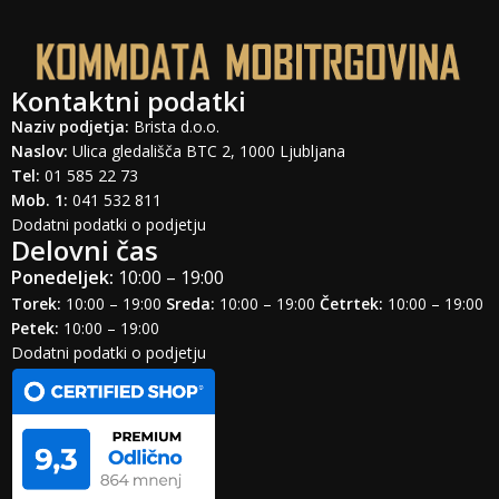
BATERIJA
Vrsta: Si/C Li-Ion 7500 mAh, neodstranljiva
Polnjenje:
80 W,
,
UFCS, 55W PPS, 13.5W PD/QC
Kontaktni podatki
6.5 W povratno
Obhodno polnjenje
Naziv podjetja:
Brista d.o.o.
Naslov:
Ulica gledališča BTC 2, 1000 Ljubljana
RAZNO
Tel:
01 585 22 73
Barve: Pitch Black
Mob. 1:
041 532 811
Dodatni podatki o podjetju
Delovni čas
Ponedeljek:
10:00 – 19:00
Torek:
10:00 – 19:00
Sreda:
10:00 – 19:00
Četrtek:
10:00 – 19:00
Petek:
10:00 – 19:00
Dodatni podatki o podjetju