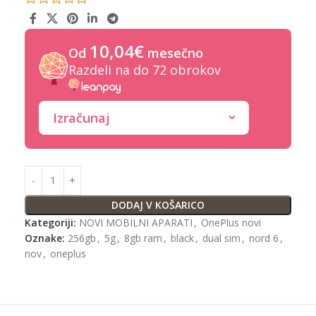
10,04€
Od
mesečno
Razdeli na do 72 obrokov
Izračunaj
DODAJ V KOŠARICO
Kategoriji:
NOVI MOBILNI APARATI
,
OnePlus novi
Oznake:
256gb
,
5g
,
8gb ram
,
black
,
dual sim
,
nord 6
,
nov
,
oneplus