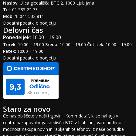
Naslov:
Ulica gledališča BTC 2, 1000 Ljubljana
Tel:
01 585 22 73
Mob. 1:
041 532 811
Dodatni podatki o podjetju
Delovni čas
Ponedeljek:
10:00 – 19:00
Torek:
10:00 – 19:00
Sreda:
10:00 – 19:00
Četrtek:
10:00 – 19:00
Petek:
10:00 – 19:00
Dodatni podatki o podjetju
Staro za novo
Če nas obiščete v naši trgovini “Kommdata”, ki se nahaja v
centru nakupovalnega središča BTC v Ljubljani, vam nudimo
možnost nakupa novih in rabljenih telefonov iz naše ponudbe
po sistemu “staro za staro” in “staro za novo”. S seboj morate