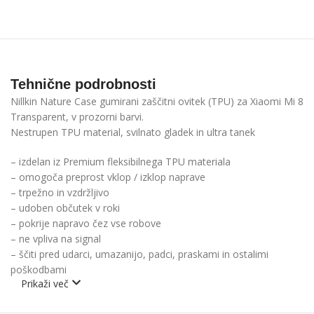
Tehnične podrobnosti
Nillkin Nature Case gumirani zaščitni ovitek (TPU) za Xiaomi Mi 8
Transparent, v prozorni barvi.
Nestrupen TPU material, svilnato gladek in ultra tanek
– izdelan iz Premium fleksibilnega TPU materiala
– omogoča preprost vklop / izklop naprave
– trpežno in vzdržljivo
– udoben občutek v roki
– pokrije napravo čez vse robove
– ne vpliva na signal
– ščiti pred udarci, umazanijo, padci, praskami in ostalimi
poškodbami
Prikaži več