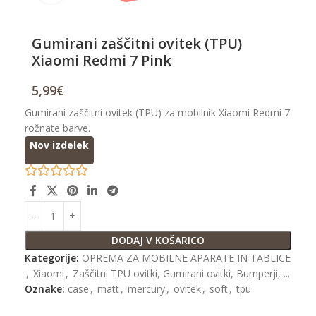
Gumirani zaščitni ovitek (TPU)
Xiaomi Redmi 7 Pink
5,99
€
Gumirani zaščitni ovitek (TPU) za mobilnik Xiaomi Redmi 7
rožnate barve.
Nov izdelek
DODAJ V KOŠARICO
Kategorije:
OPREMA ZA MOBILNE APARATE IN TABLICE
,
Xiaomi
,
Zaščitni TPU ovitki, Gumirani ovitki, Bumperji, ...
Oznake:
case
,
matt
,
mercury
,
ovitek
,
soft
,
tpu