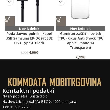
Nov izdelek
Nov izdelek
Podatkovno-polnilni kabel
Gumiran zaščitni ovitek
USB Samsung EP-DG970BBE
(TPU) Rixus Anti Shock TPU
USB Type-C Black
Apple iPhone 14
Transparent
4,99
€
6,99
€
6,99
€
Kontaktni podatki
Naziv podjetja:
Brista d.o.o.
Naslov:
Ulica gledališča BTC 2, 1000 Ljubljana
Tel:
01 585 22 73