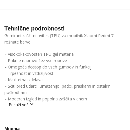
Tehnične podrobnosti
Gumirani zaščitni ovitek (TPU) za mobilnik Xiaomi Redmi 7
rožnate barve.
– Visokokakovosten TPU gel material
– Pokrije napravo čez vse robove
– Omogoča dostop do vseh gumbov in funkcij
– Trpežnost in vzdržljivost
– Kvalitetna izdelava
– Ščiti pred udarci, umazanijo, padci, praskami in ostalimi
poškodbami
– Moderen izgled in popolna zaščita v enem
Prikaži več
Mnenja