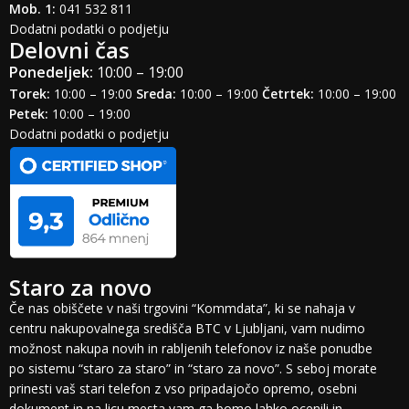
Mob. 1:
041 532 811
Dodatni podatki o podjetju
Delovni čas
Ponedeljek:
10:00 – 19:00
Torek:
10:00 – 19:00
Sreda:
10:00 – 19:00
Četrtek:
10:00 – 19:00
Petek:
10:00 – 19:00
Dodatni podatki o podjetju
Staro za novo
Če nas obiščete v naši trgovini “Kommdata”, ki se nahaja v
centru nakupovalnega središča BTC v Ljubljani, vam nudimo
možnost nakupa novih in rabljenih telefonov iz naše ponudbe
po sistemu “staro za staro” in “staro za novo”. S seboj morate
prinesti vaš stari telefon z vso pripadajočo opremo, osebni
dokument in na licu mesta vam ga bomo lahko ocenili in