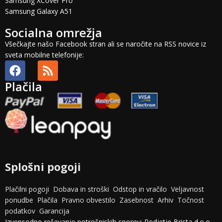
Samsung XCover Pro
Samsung Galaxy A51
Socialna omrežja
Všečkajte našo Facebook stran ali se naročite na RSS novice iz
sveta mobilne telefonije:
Plačila
Splošni pogoji
Plačilni pogoji
Dobava in stroški
Odstop in vračilo
Veljavnost
ponudbe
Plačila
Pravno obvestilo
Zasebnost
Arhiv
Točnost
podatkov
Garancija
Izvensodno reševanje potrošniskih sporov: Podjetje Brista d.o.o.