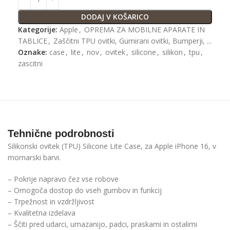
DODAJ V KOŠARICO
Kategorije:
Apple
,
OPREMA ZA MOBILNE APARATE IN
TABLICE
,
Zaščitni TPU ovitki, Gumirani ovitki, Bumperji, ...
Oznake:
case
,
lite
,
nov
,
ovitek
,
silicone
,
silikon
,
tpu
,
zascitni
Tehnične podrobnosti
Silikonski ovitek (TPU) Silicone Lite Case, za Apple iPhone 16, v
mornarski barvi.
– Pokrije napravo čez vse robove
– Omogoča dostop do vseh gumbov in funkcij
– Trpežnost in vzdržljivost
– Kvalitetna izdelava
– Ščiti pred udarci, umazanijo, padci, praskami in ostalimi