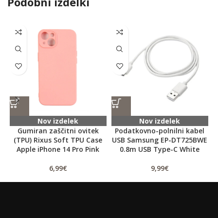
Podobni izdelki
Nov izdelek
Nov izdelek
Gumiran zaščitni ovitek
Podatkovno-polnilni kabel
(TPU) Rixus Soft TPU Case
USB Samsung EP-DT725BWE
Apple iPhone 14 Pro Pink
0.8m USB Type-C White
6,99
€
9,99
€