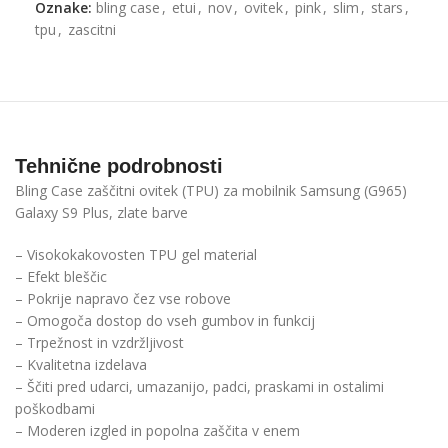
Oznake:
bling case
,
etui
,
nov
,
ovitek
,
pink
,
slim
,
stars
,
tpu
,
zascitni
Tehnične podrobnosti
Bling Case zaščitni ovitek (TPU) za mobilnik Samsung (G965)
Galaxy S9 Plus, zlate barve
– Visokokakovosten TPU gel material
– Efekt bleščic
– Pokrije napravo čez vse robove
– Omogoča dostop do vseh gumbov in funkcij
– Trpežnost in vzdržljivost
– Kvalitetna izdelava
– Ščiti pred udarci, umazanijo, padci, praskami in ostalimi
poškodbami
– Moderen izgled in popolna zaščita v enem