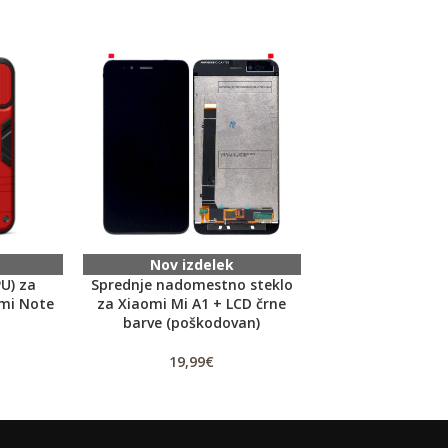
Nov izdelek
Nov izd
U) za
Sprednje nadomestno steklo
Odprod
mi Note
za Xiaomi Mi A1 + LCD črne
Baterija za LG P9
barve (poškodovan)
(BL-44JN) Li-Ion
19,99
€
2,
11,99
€