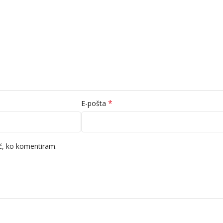
*
E-pošta
ič, ko komentiram.