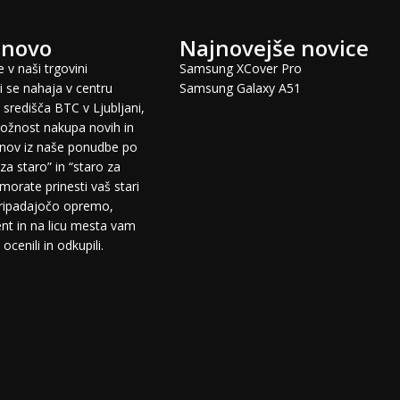
 novo
Najnovejše novice
 v naši trgovini
Samsung XCover Pro
 se nahaja v centru
Samsung Galaxy A51
središča BTC v Ljubljani,
žnost nakupa novih in
fonov iz naše ponudbe po
za staro” in “staro za
morate prinesti vaš stari
pripadajočo opremo,
t in na licu mesta vam
cenili in odkupili.