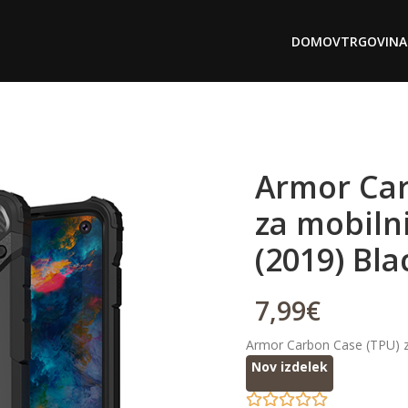
DOMOV
TRGOVINA
Armor Car
za mobiln
(2019) Bla
7,99
€
Armor Carbon Case (TPU) za
Nov izdelek