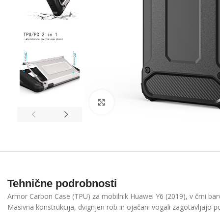
Click to enlarge
Tehnične podrobnosti
Armor Carbon Case (TPU) za mobilnik Huawei Y6 (2019), v črni barv
Masivna konstrukcija, d
vignjen rob in ojačan
i
vogali zagotavljajo p