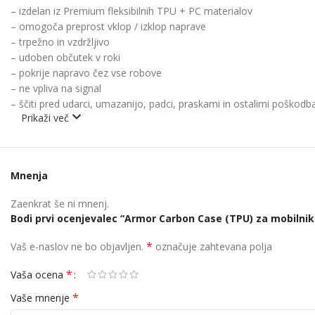
– izdelan iz Premium fleksibilnih TPU + PC materialov
– omogoča preprost vklop / izklop naprave
– trpežno in vzdržljivo
– udoben občutek v roki
– pokrije napravo čez vse robove
– ne vpliva na signal
– ščiti pred udarci, umazanijo, padci, praskami in ostalimi poškodb
Prikaži več
Mnenja
Zaenkrat še ni mnenj.
Bodi prvi ocenjevalec “Armor Carbon Case (TPU) za mobilnik
*
Vaš e-naslov ne bo objavljen.
označuje zahtevana polja
*
Vaša ocena
*
Vaše mnenje