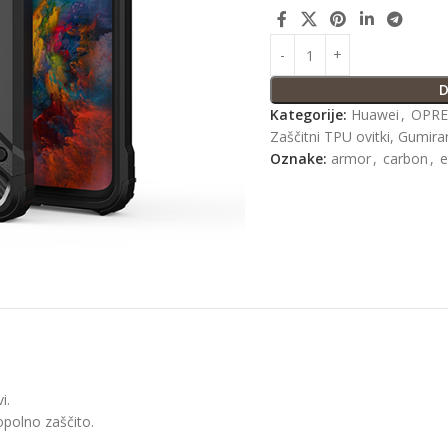
D
Kategorije:
Huawei
,
OPRE
Zaščitni TPU ovitki, Gumirani
Oznake:
armor
,
carbon
,
e
i.
opolno zaščito.