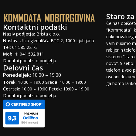
Staro za
Če nas obiščete
Kontaktni podatki
“Kommdata”, ki
Naziv podjetja:
Brista d.o.o.
nakupovalnega 
Naslov:
Ulica gledališča BTC 2, 1000 Ljubljana
vam nudimo mo
Tel:
01 585 22 73
rabljenih tele
Mob. 1:
041 532 811
sistemu “staro 
Dodatni podatki o podjetju
novo”. S seboj 
Delovni čas
telefon z vso 
Ponedeljek:
10:00 – 19:00
osebni dokumen
Torek:
10:00 – 19:00
Sreda:
10:00 – 19:00
ga bomo lahko o
Četrtek:
10:00 – 19:00
Petek:
10:00 – 19:00
Dodatni podatki o podjetju