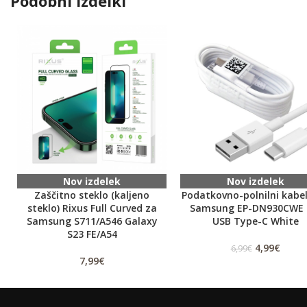
Podobni izdelki
Nov izdelek
Nov izdelek
Zaščitno steklo (kaljeno
Podatkovno-polnilni kabe
steklo) Rixus Full Curved za
Samsung EP-DN930CWE
Samsung S711/A546 Galaxy
USB Type-C White
S23 FE/A54
4,99
€
6,99
€
7,99
€