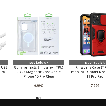
Nov izdelek
Nov izdelek
l USB
Gumiran zaščitni ovitek (TPU)
Ring Lens Case (TP
 1m
Rixus Magnetic Case Apple
mobilnik Xiaomi Red
iPhone 15 Pro Clear
11 Pro Red
9,99
€
7,99
€